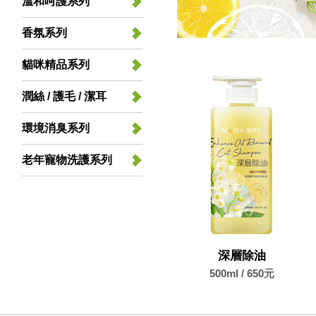
溫和呵護系列
香氛系列
貓咪精品系列
潤絲 / 護毛 / 潔耳
環境消臭系列
老年寵物洗護系列
深層除油
500ml / 650元