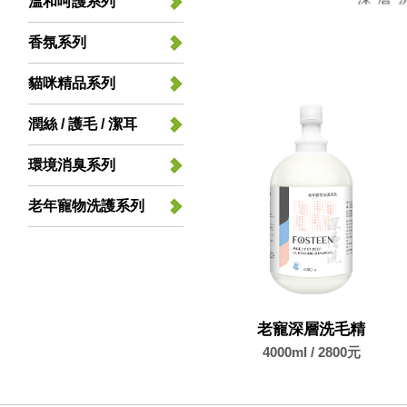
溫和呵護系列
香氛系列
貓咪精品系列
潤絲 / 護毛 / 潔耳
環境消臭系列
老年寵物洗護系列
老寵深層洗毛精
4000ml / 2800元